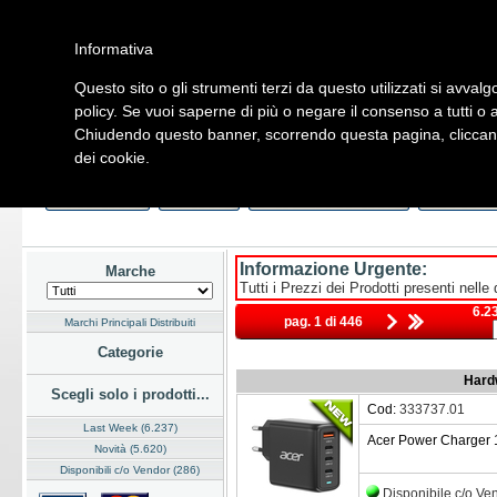
Informativa
Questo sito o gli strumenti terzi da questo utilizzati si avvalg
Home
Listino
Marchi
Dati Cliente
Servizi
Company
policy. Se vuoi saperne di più o negare il consenso a tutti o 
Chiudendo questo banner, scorrendo questa pagina, cliccando
Hardware
Software
Fotografia
Telefonia
Audio Video
Ene
dei cookie.
Home
/
Listino
Last Week
Novità
Consegna Immediata
a Magazz
Informazione Urgente:
Marche
Tutti i Prezzi dei Prodotti presenti nelle
6.23
pag. 1 di 446
Marchi Principali Distribuiti
Categorie
Hardw
Scegli solo i prodotti...
Cod:
333737.01
Last Week (6.237)
Acer Power Charger 
Novità (5.620)
Disponibili c/o Vendor (286)
Disponibile c/o Ve