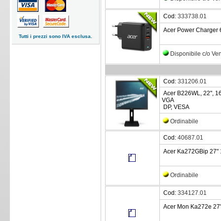
Cod:
333738.01
Acer Power Charger 
Tutti i prezzi sono IVA esclusa.
Disponibile c/o Ve
Cod:
331206.01
Acer B226WL, 22", 16
VGA
DP, VESA
Ordinabile
Cod:
40687.01
Acer Ka272GBip 27" 
Ordinabile
Cod:
334127.01
Acer Mon Ka272e 27