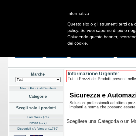
Informativa
Questo sito o gli strumenti terzi da q
Home
Listino
Marchi
Dati Cliente
Servizi
Company
policy. Se vuoi saperne di più o neg
Chiudendo questo banner, scorrendo
Hardware
Software
Fotografia
Telefonia
Audio Video
En
dei cookie.
Home
/
Listino
/
Sicurezza e Automazione
Last Week
Novità
Consegna Immediata
a Magaz
Informazione Urgente:
Marche
Tutti i Prezzi dei Prodotti presenti nell
Marchi Principali Distribuiti
Sicurezza e Automaz
Categorie
Soluzioni professionali ad ottimo prezz
impianti a norma che possano essere c
Scegli solo i prodotti...
Last Week (76)
Scegliere una Categoria o un Ma
Novità (177)
Disponibili c/o Vendor (1.789)