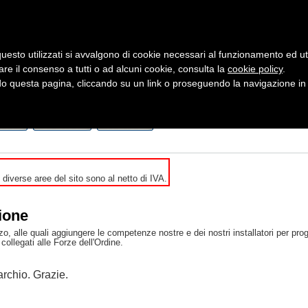
uesto utilizzati si avvalgono di cookie necessari al funzionamento ed utili 
are il consenso a tutti o ad alcuni cookie, consulta la
cookie policy
Cerca:
.
 questa pagina, cliccando su un link o proseguendo la navigazione in a
ergia
Sicurezza e Automazione
Servizi
Robotica
zino
in Promo
al Costo
e diverse aree del sito sono al netto di IVA.
ione
o, alle quali aggiungere le competenze nostre e dei nostri installatori per progg
ollegati alle Forze dell'Ordine.
rchio. Grazie.