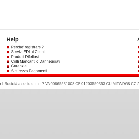
Help
Perche' registrarsi?
Servizi EDI ai Clienti
Prodotti Difettosi
Colli Mancanti o Danneggiati
Garanzia
Sicurezza Pagamenti
.l
.
Società a socio unico P.IVA 00865531008 CF 01203550353 CU MITWDG8 CCIA: 6