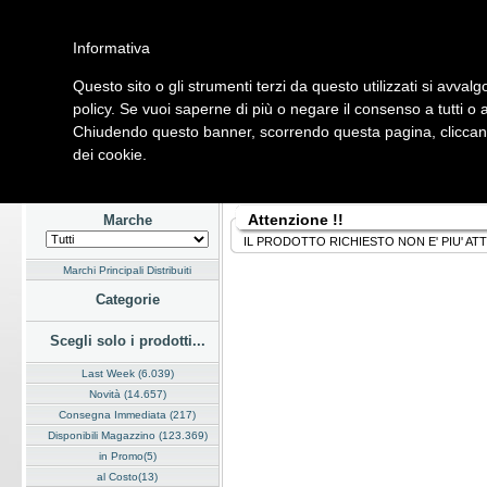
Informativa
Questo sito o gli strumenti terzi da questo utilizzati si avvalg
Home
Listino
Marchi
Dati Cliente
Servizi
Company
policy. Se vuoi saperne di più o negare il consenso a tutti o 
Chiudendo questo banner, scorrendo questa pagina, cliccando
Hardware
Software
Fotografia
Telefonia
Audio Video
Ene
dei cookie.
Home
/
Listino
Attenzione !!
Marche
IL PRODOTTO RICHIESTO NON E' PIU' AT
Marchi Principali Distribuiti
Categorie
Scegli solo i prodotti...
Last Week (6.039)
Novità (14.657)
Consegna Immediata (217)
Disponibili Magazzino (123.369)
in Promo(5)
al Costo(13)