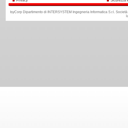
Privacy
Sicurezza 
IsyCorp Dipartimento di INTERSYSTEM Ingegneria Informatica S.r.l
.
Società
l