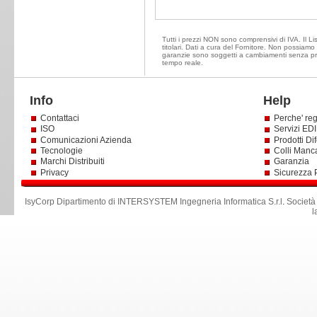
Tutti i prezzi NON sono comprensivi di IVA. Il Li
titolari. Dati a cura del Fornitore. Non possiamo e
garanzie sono soggetti a cambiamenti senza prea
tempo reale.
Info
Help
Contattaci
Perche' reg
ISO
Servizi EDI 
Comunicazioni Azienda
Prodotti Dif
Tecnologie
Colli Manc
Marchi Distribuiti
Garanzia
Privacy
Sicurezza 
IsyCorp Dipartimento di INTERSYSTEM Ingegneria Informatica S.r.l
.
Società
l