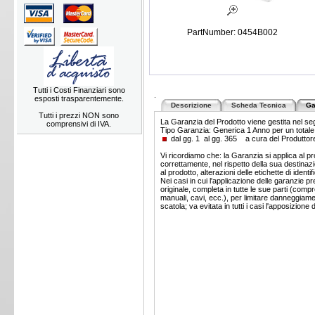
PartNumber: 0454B002
Tutti i Costi Finanziari sono
.
esposti trasparentemente.
Descrizione
Scheda Tecnica
Ga
Tutti i prezzi NON sono
La Garanzia del Prodotto viene gestita nel s
comprensivi di IVA.
Tipo Garanzia: Generica 1 Anno per un tota
dal gg. 1 al gg. 365 a cura del Produtto
Vi ricordiamo che: la Garanzia si applica al pr
correttamente, nel rispetto della sua destinaz
al prodotto, alterazioni delle etichette di id
Nei casi in cui l'applicazione delle garanzie p
originale, completa in tutte le sue parti (co
manuali, cavi, ecc.), per limitare danneggiame
scatola; va evitata in tutti i casi l'apposizione