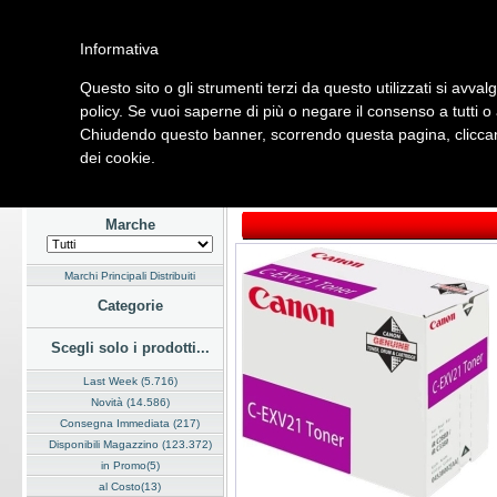
Informativa
Questo sito o gli strumenti terzi da questo utilizzati si avval
Home
Listino
Marchi
Dati Cliente
Servizi
Company
policy. Se vuoi saperne di più o negare il consenso a tutti o
Chiudendo questo banner, scorrendo questa pagina, cliccand
Hardware
Software
Fotografia
Telefonia
Audio Video
Ene
dei cookie.
Home
/
Listino
/
Hardware
/
Stampanti e Plotter
Marche
Marchi Principali Distribuiti
Categorie
Scegli solo i prodotti...
Last Week (5.716)
Novità (14.586)
Consegna Immediata (217)
Disponibili Magazzino (123.372)
in Promo(5)
al Costo(13)